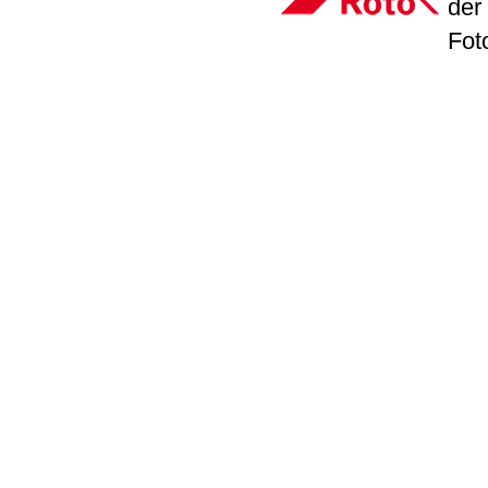
der
Fot