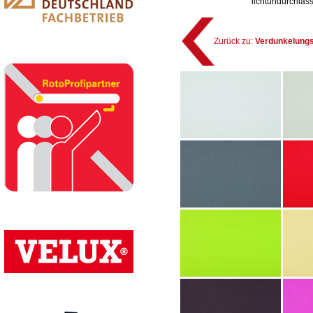
lichtundurchläss
Zurück zu:
Verdunkelungs