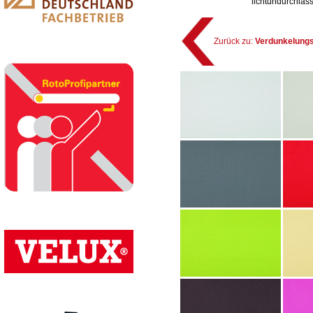
lichtundurchläss
Zurück zu:
Verdunkelungs