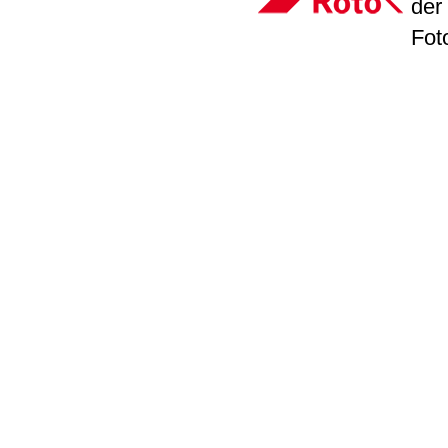
der
Fot