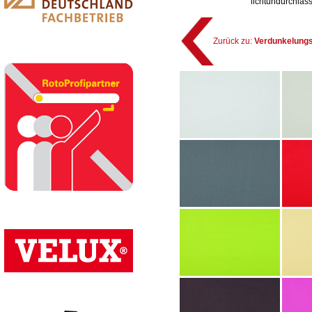
lichtundurchläss
Zurück zu:
Verdunkelungs