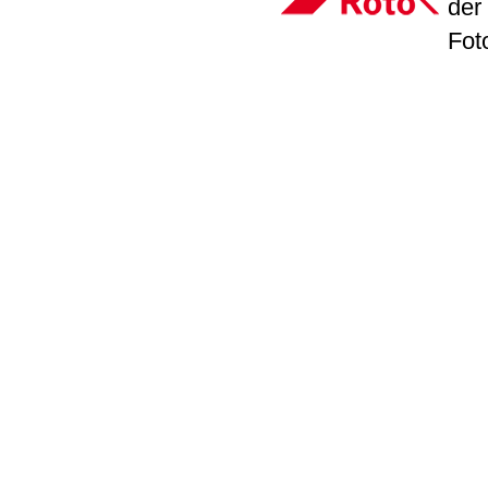
der
Fot