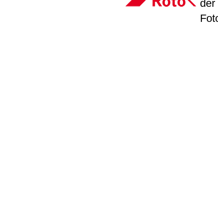
der
Fot