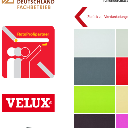
lichtundurchläss
Zurück zu:
Verdunkelungs