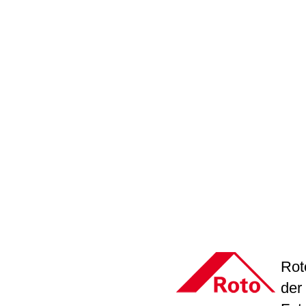
Rot
der