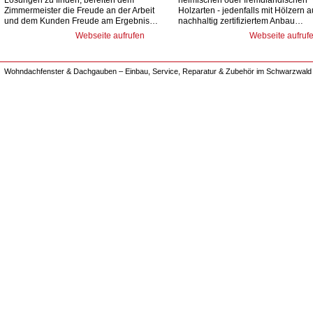
Lösungen zu finden, bereiten dem
heimischen oder fremdländischen
Zimmermeister die Freude an der Arbeit
Holzarten - jedenfalls mit Hölzern 
und dem Kunden Freude am Ergebnis…
nachhaltig zertifiziertem Anbau…
Webseite aufrufen
Webseite aufruf
Wohndachfenster & Dachgauben – Einbau, Service, Reparatur & Zubehör im Schwarzwald