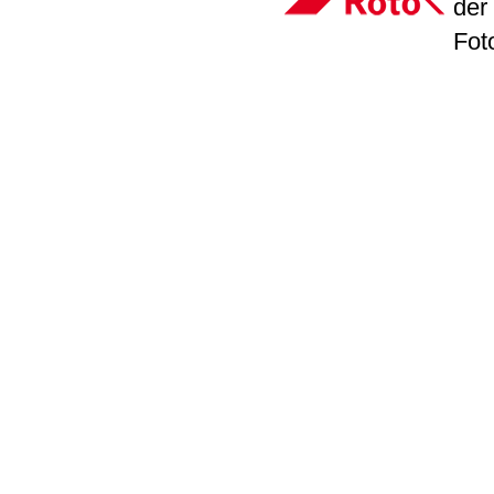
der
Fot