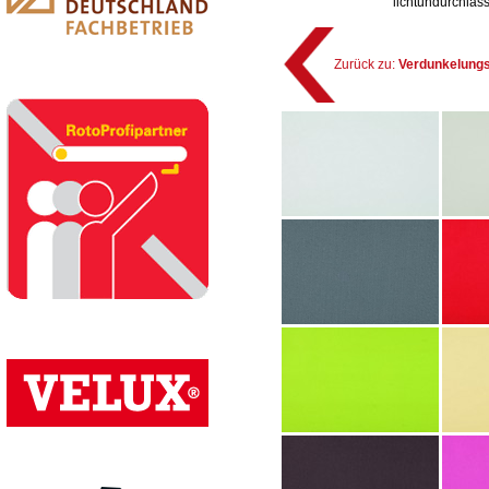
lichtundurchläss
Zurück zu:
Verdunkelungs