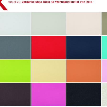
Zurück zu:
Verdunkelungs-Rollo für Wohndachfenster von Roto