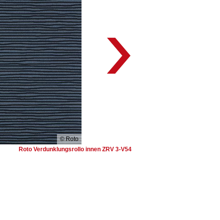
© Roto
Roto Verdunklungsrollo innen ZRV 3-V54