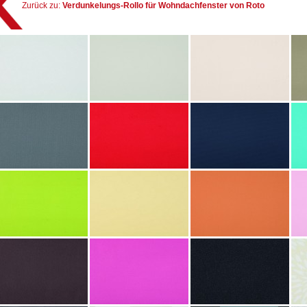
Zurück zu:
Verdunkelungs-Rollo für Wohndachfenster von Roto