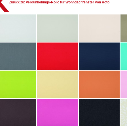
Zurück zu:
Verdunkelungs-Rollo für Wohndachfenster von Roto