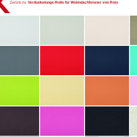
Zurück zu:
Verdunkelungs-Rollo für Wohndachfenster von Roto