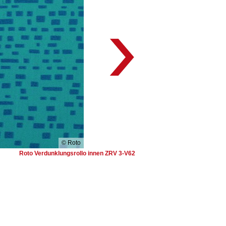
© Roto
Roto Verdunklungsrollo innen ZRV 3-V62