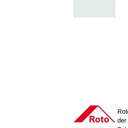
Rot
der