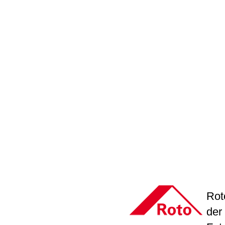
Rot
der