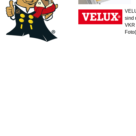
VELU
sind 
VKR 
Foto