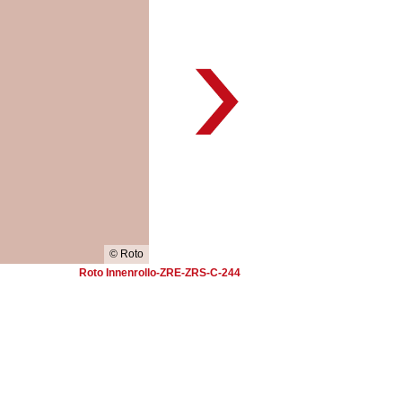
© Roto
Roto Innenrollo-ZRE-ZRS-C-244