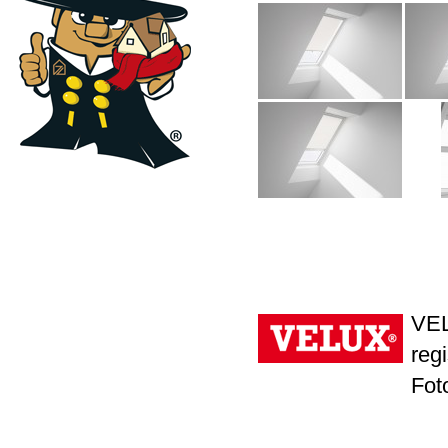
VEL
reg
Fot