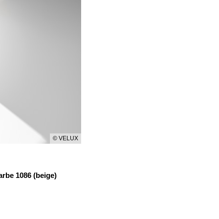
© VELUX
rbe 1086 (beige)