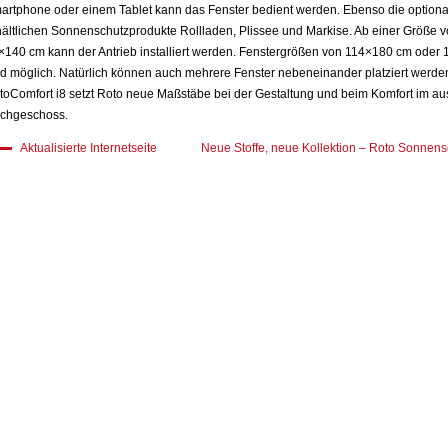
artphone oder einem Tablet kann das Fenster bedient werden. Ebenso die optiona
hältlichen Sonnenschutzprodukte Rollladen, Plissee und Markise. Ab einer Größe 
×140 cm kann der Antrieb installiert werden. Fenstergrößen von 114×180 cm oder
nd möglich. Natürlich können auch mehrere Fenster nebeneinander platziert werde
toComfort i8 setzt Roto neue Maßstäbe bei der Gestaltung und beim Komfort im a
chgeschoss.
Aktualisierte Internetseite
Neue Stoffe, neue Kollektion – Roto Sonnens