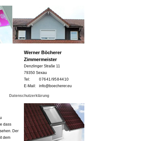
Werner Böcherer
Zimmermeister
Denzlinger Straße 11
79350 Sexau
Tel:
0 76 41 / 95 8 44 10
E-Mail:
info@boecherer.eu
Datenschutzerklärung
eu
ne dass
 sehen. Der
it dem