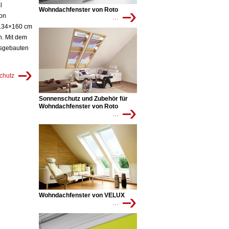
l
Wohndachfenster von Roto
von
…
 134×160 cm
n. Mit dem
usgebauten
chutz
Sonnenschutz und Zubehör für
Wohndachfenster von Roto
…
Wohndachfenster von VELUX
…