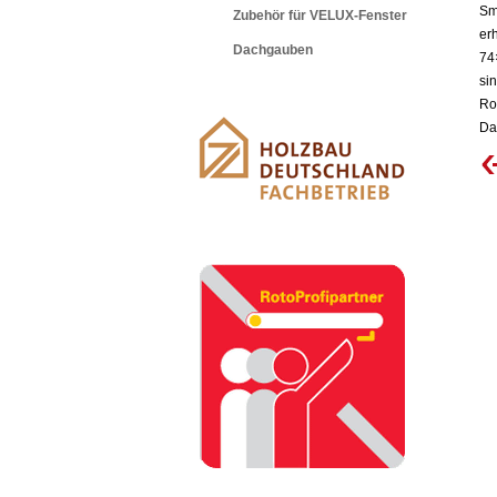
Sm
Zubehör für VELUX-Fenster
er
Dachgauben
74
si
Ro
Da