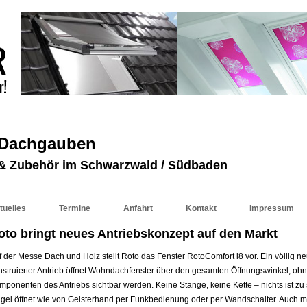
 Dachgauben
r & Zubehör im Schwarzwald / Südbaden
tuelles
Termine
Anfahrt
Kontakt
Impressum
oto bringt neues Antriebskonzept auf den Markt
f der Messe Dach und Holz stellt Roto das Fenster RotoComfort i8 vor. Ein völlig n
nstruierter Antrieb öffnet Wohndachfenster über den gesamten Öffnungswinkel, oh
mponenten des Antriebs sichtbar werden. Keine Stange, keine Kette – nichts ist zu
ügel öffnet wie von Geisterhand per Funkbedienung oder per Wandschalter. Auch m