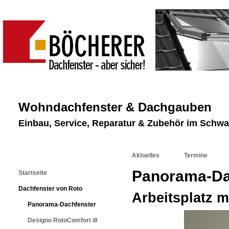
Wohndachfenster & Dachgauben
Einbau, Service, Reparatur & Zubehör im Schw
Aktuelles
Termine
Panorama-Da
Startseite
Dachfenster von Roto
Arbeitsplatz 
Panorama-Dachfenster
Designo RotoComfort i8