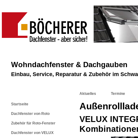
Wohndachfenster & Dachgauben
Einbau, Service, Reparatur & Zubehör im Schw
Aktuelles
Termine
Außenrolllad
Startseite
Dachfenster von Roto
VELUX INTEGRA
Zubehör für Roto-Fenster
Kombinatione
Dachfenster von VELUX