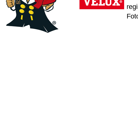
reg
Fot