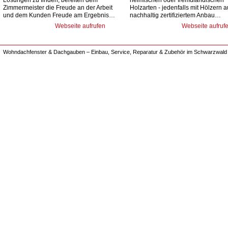
Lösungen zu finden, bereiten dem
heimischen oder fremdländischen
Zimmermeister die Freude an der Arbeit
Holzarten - jedenfalls mit Hölzern 
und dem Kunden Freude am Ergebnis…
nachhaltig zertifiziertem Anbau…
Webseite aufrufen
Webseite aufruf
Wohndachfenster & Dachgauben – Einbau, Service, Reparatur & Zubehör im Schwarzwald